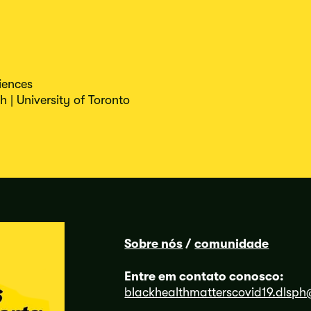
ciences
 | University of Toronto
Sobre nós
/
comunidade
Entre em contato conosco:
blackhealthmatterscovid19.dlsph