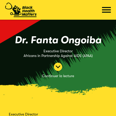
Passer
au
contenu
Dr. Fanta Ongoiba
Executive Director
Africans in Partnership Against AIDS (APAA)
Continuer la lecture
Executive Director