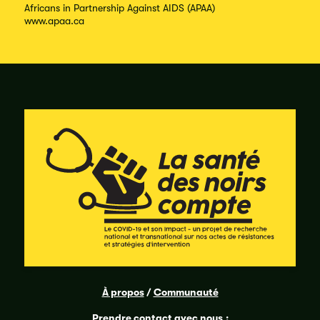
Africans in Partnership Against AIDS (APAA)
www.apaa.ca
À propos
/
Communauté
Prendre contact avec nous
: